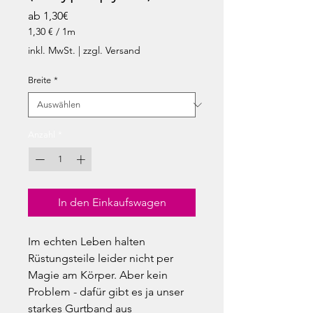
Sale-
ab
1,30€
Preis
1,30 €
/
1m
1,30 €
inkl. MwSt.
|
zzgl. Versand
pro
1
Breite
*
Meter
Anzahl
*
In den Einkaufswagen
Im echten Leben halten
Rüstungsteile leider nicht per
Magie am Körper. Aber kein
Problem - dafür gibt es ja unser
starkes Gurtband aus