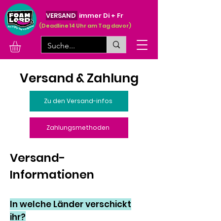
VERSAND
immer Di + Fr
(Deadline 14 Uhr am Tag davor)
Versand & Zahlung
Zu den Versand-infos
Zahlungsmethoden
Versand-
Informationen
In welche Länder verschickt
ihr?