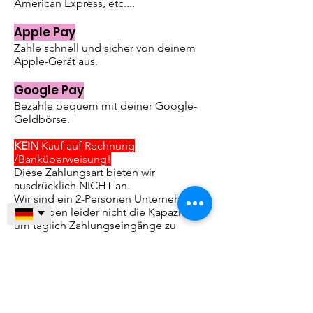
American Express, etc....
Apple Pay
Zahle schnell und sicher von deinem
Apple-Gerät aus.
Google Pay
Bezahle bequem mit deiner Google-
Geldbörse.
KEIN
Kauf auf Rechnung
/Banküberweisung!
Diese Zahlungsart bieten wir
ausdrücklich NICHT an.
Wir sind ein 2-Personen Unternehmen
und haben leider nicht die Kapazitäten
um täglich Zahlungseingänge zu
kontrollieren, bzw. ein Mahnwesen zu
führen. Danke für Euer Verständnis!