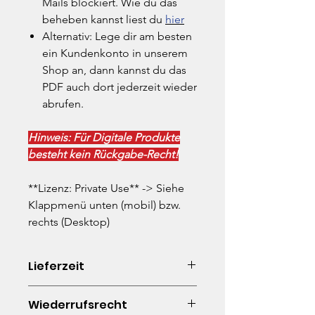
Mails blockiert. Wie du das
beheben kannst liest du
hier
Alternativ: Lege dir am besten
ein Kundenkonto in unserem
Shop an, dann kannst du das
PDF auch dort jederzeit wieder
abrufen.
Hinweis: Für Digitale Produkte
besteht kein Rückgabe-Recht!
**Lizenz: Private Use** -> Siehe
Klappmenü unten (mobil) bzw.
rechts (Desktop)
Lieferzeit
Digitaler Download. Sofort verfügbar,
Wiederrufsrecht
somit kein Wiederrufsrecht.