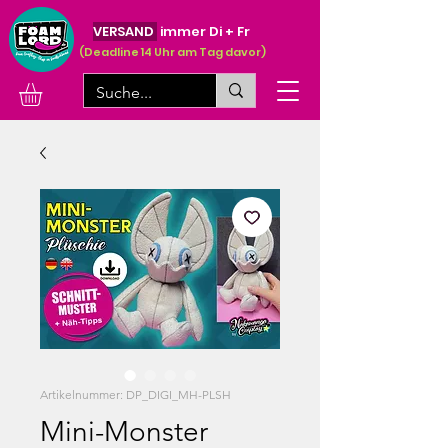
VERSAND
immer Di + Fr
(Deadline 14 Uhr am Tag davor)
Artikelnummer: DP_DIGI_MH-PLSH
Mini-Monster