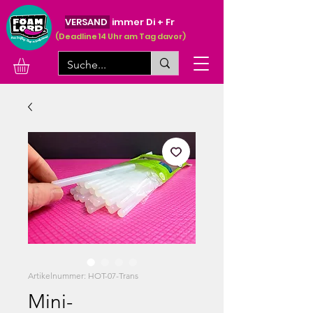
VERSAND
immer Di + Fr
(Deadline 14 Uhr am Tag davor)
Artikelnummer: HOT-07-Trans
Mini-