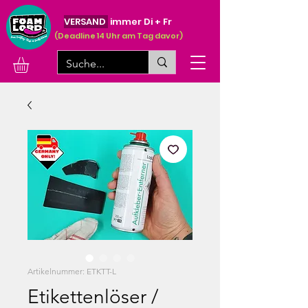
VERSAND
immer Di + Fr
(Deadline 14 Uhr am Tag davor)
Artikelnummer: ETKTT-L
Etikettenlöser /