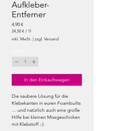
Aufkleber-
Entferner
Preis
4,90 €
24,50 €
/
1l
24,50 €
inkl. MwSt.
|
zzgl. Versand
pro
1
Anzahl
*
Liter
In den Einkaufswagen
Die saubere Lösung für die
Klebekanten in euren Foambuilts
.... und natürlich auch eine große
Hilfe bei kleinen Missgeschicken
mit Klebstoff ;-)