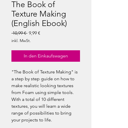
The Book of
Texture Making
(English Ebook)
Standardpreis
Sale-
 10,99 € 
9,99 €
Preis
inkl. MwSt.
In den Einkaufswagen
"The Book of Texture Making" is
a step by step guide on how to
make realistic looking textures
from Foam using simple tools.
With a total of 10 different
textures, you will learn a wide
range of possibilities to bring
your projects to life.