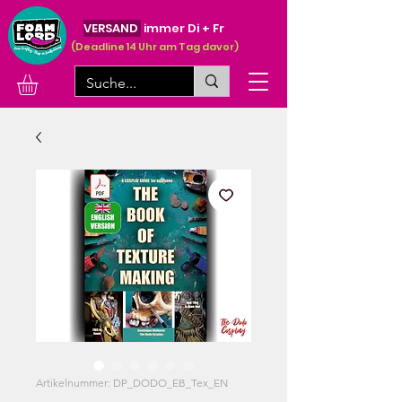
VERSAND
immer Di + Fr
(Deadline 14 Uhr am Tag davor)
Artikelnummer: DP_DODO_EB_Tex_EN