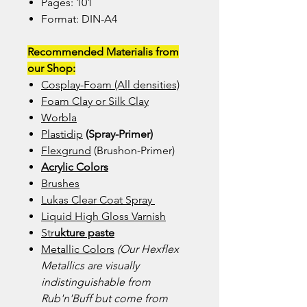
Pages: 101
Format: DIN-A4
Recommended Materialis from
our Shop:
Cosplay-Foam (All densities)
Foam Clay or Silk Clay
Worbla
Plastidip
(Spray-Primer)
Flexgrund
(Brushon-Primer)
Acryli
c Colors
Brushes
Lukas Clear Coat Spray
Liquid High Gloss Varnish
Str
ukture
paste
Metallic
Colors
(Our Hexflex
Metallics are visually
indistinguishable from
Rub'n'Buff but come from