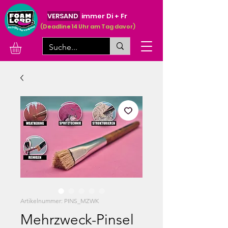
VERSAND
immer Di + Fr
(Deadline 14 Uhr am Tag davor)
Artikelnummer: PINS_MZWK
Mehrzweck-Pinsel